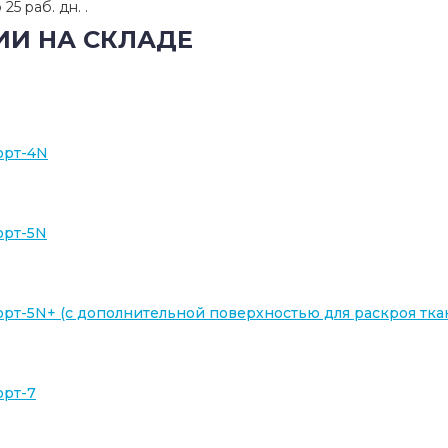
25 раб. дн. .
ЧИИ НА СКЛАДЕ
орт-4N
орт-5N
рт-5N+ (с дополнительной поверхностью для раскроя тка
орт-7