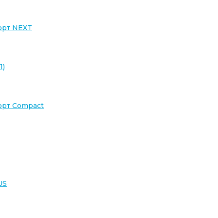
орт NEXT
1)
орт Compact
US