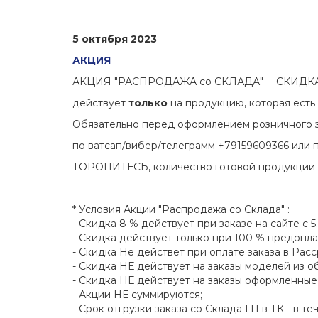
5 октября 2023
АКЦИЯ
АКЦИЯ "РАСПРОДАЖА со СКЛАДА" -- СКИДКА - 8
действует
только
на продукцию, которая есть
Обязательно перед оформлением розничного з
по ватсап/вибер/телеграмм +79159609366 или по э
ТОРОПИТЕСЬ, количество готовой продукции н
* Условия Акции "Распродажа со Склада" :
- Скидка 8 % действует при заказе на сайте с 5.
- Скидка действует только при 100 % предопла
- Скидка Не действет при оплате заказа в Расс
- Скидка НЕ действует на заказы моделей из об
- Скидка НЕ действует на заказы оформленные
- Акции НЕ суммируются;
- Срок отгрузки заказа со Склада ГП в ТК - в теч.