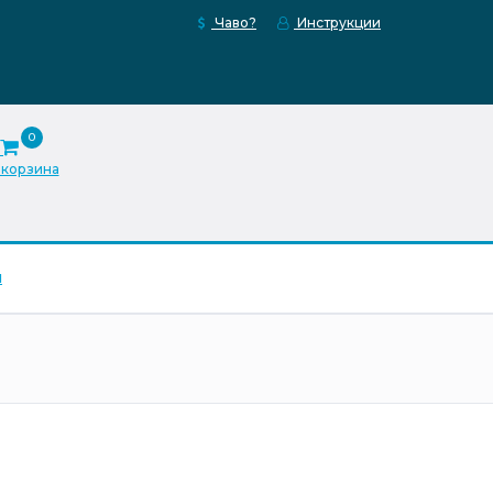
Чаво?
Инструкции
0
 корзина
ы