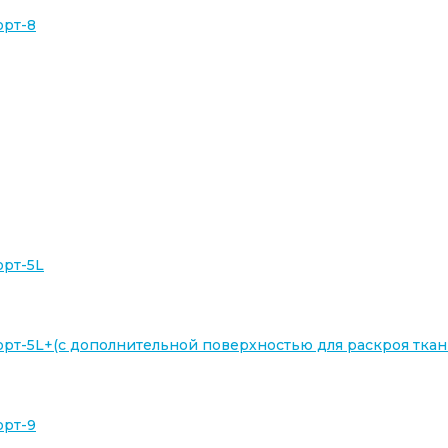
орт-8
орт-5L
рт-5L+(с дополнительной поверхностью для раскроя ткан
орт-9