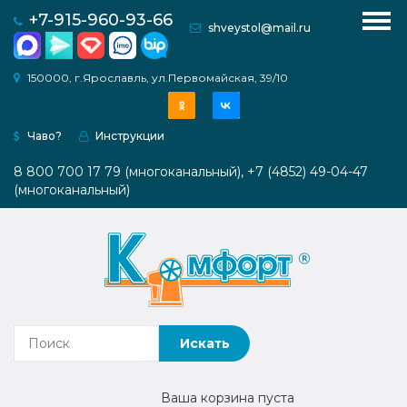
для рукоделия (квилтинг, пэчворк, крой)
+7-915-960-93-66
shveystol@mail.ru
с увеличенным проемом под оверлок
Модульные платформы
Комфорт PRO 1
О
150000, г.Ярославль, ул.Первомайская, 39/10
компании
Комфорт PRO 2
Веерная система ТВИСТ
Чаво?
Инструкции
Каталог
ШКАФЫ
Системы хранения
8 800 700 17 79 (многоканальный), +7 (4852) 49-04-47
Как
(многоканальный)
Мебель для вязальной техники
купить
Раскройные столы
Инструкции
Медиагалерея
Контакты
Наши
Ваша корзина пуста