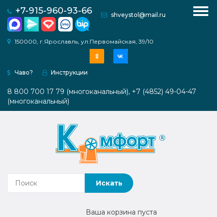
для рукоделия (квилтинг, пэчворк, крой)
+7-915-960-93-66
shveystol@mail.ru
с увеличенным проемом под оверлок
Модульные платформы
Комфорт PRO 1
О
150000, г.Ярославль, ул.Первомайская, 39/10
компании
Комфорт PRO 2
Веерная система ТВИСТ
Чаво?
Инструкции
Каталог
ШКАФЫ
Системы хранения
8 800 700 17 79 (многоканальный), +7 (4852) 49-04-47
Как
(многоканальный)
Мебель для вязальной техники
купить
Раскройные столы
Инструкции
Медиагалерея
Контакты
Наши
Ваша корзина пуста