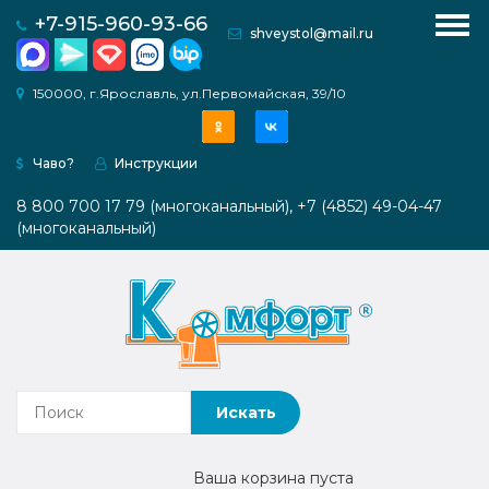
для рукоделия (квилтинг, пэчворк, крой)
+7-915-960-93-66
shveystol@mail.ru
с увеличенным проемом под оверлок
Модульные платформы
Комфорт PRO 1
О
150000, г.Ярославль, ул.Первомайская, 39/10
компании
Комфорт PRO 2
Веерная система ТВИСТ
Чаво?
Инструкции
Каталог
ШКАФЫ
Системы хранения
8 800 700 17 79 (многоканальный), +7 (4852) 49-04-47
Как
(многоканальный)
Мебель для вязальной техники
купить
Раскройные столы
Инструкции
Медиагалерея
Контакты
Наши
Ваша корзина пуста